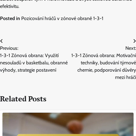
efektivitu.
Posted in
Pozicování hráčů v zónové obraně 1-3-1
Post
Previous:
Next:
navigation
1-3-1 Zónová obrana: Využití
1-3-1 Zónová obrana: Motivační
nesouladů v basketbalu, obranné
techniky, budování týmové
výhody, strategie postavení
chemie, podporování důvěry
mezi hráči
Related Posts