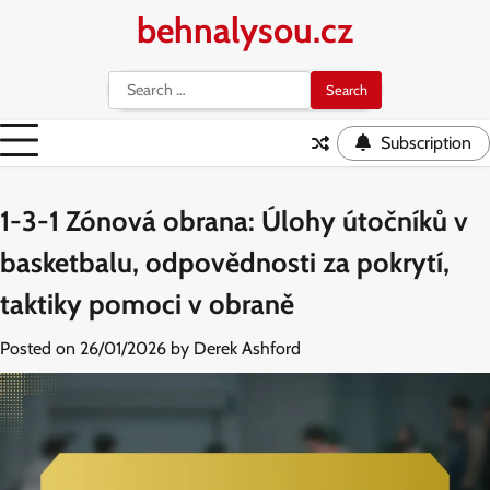
Skip
behnalysou.cz
to
content
Search
for:
Subscription
1-3-1 Zónová obrana: Úlohy útočníků v
basketbalu, odpovědnosti za pokrytí,
taktiky pomoci v obraně
Posted on
26/01/2026
by
Derek Ashford