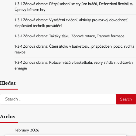
1-3-1 Zónová obrana: Přizpůsobení se stylům hráčů, Defenzivní flexibilita,
Úpravy během hry
1-3-1 Zónová obrana: Vytváření cvičení, aktivity pro rozvoj dovedností,
zlepšování technik provádění
1-3-1 Zónová obrana: Taktiky tlaku, Zónové rotace, Trapové formace
1-3-1 Zónová obrana: Čtení útoku v basketbalu, přizpůsobení pozic, rychlá
reakce
1-3-1 Zónová obrana: Rotace hráčů v basketbalu, vzory střídání, udržování
energie
Hledat
Search
for:
Archiv
February 2026