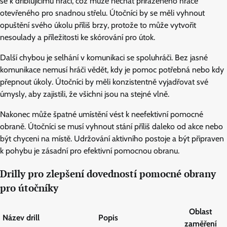
se k driblujícímu hráči, což může nechat přiřazeného hráče
otevřeného pro snadnou střelu. Útočníci by se měli vyhnout
opuštění svého úkolu příliš brzy, protože to může vytvořit
nesoulady a příležitosti ke skórování pro útok.
Další chybou je selhání v komunikaci se spoluhráči. Bez jasné
komunikace nemusí hráči vědět, kdy je pomoc potřebná nebo kdy
přepnout úkoly. Útočníci by měli konzistentně vyjadřovat své
úmysly, aby zajistili, že všichni jsou na stejné vlně.
Nakonec může špatné umístění vést k neefektivní pomocné
obraně. Útočníci se musí vyhnout stání příliš daleko od akce nebo
být chyceni na místě. Udržování aktivního postoje a být připraven
k pohybu je zásadní pro efektivní pomocnou obranu.
Drilly pro zlepšení dovedností pomocné obrany
pro útočníky
Oblast
Název drill
Popis
zaměření