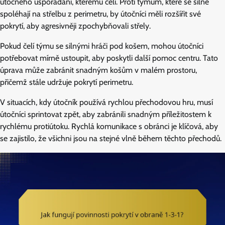
útočného uspořádání, kterému čelí. Proti týmům, které se silně
spoléhají na střelbu z perimetru, by útočníci měli rozšířit své
pokrytí, aby agresivněji zpochybňovali střely.
Pokud čelí týmu se silnými hráči pod košem, mohou útočníci
potřebovat mírně ustoupit, aby poskytli další pomoc centru. Tato
úprava může zabránit snadným košům v malém prostoru,
přičemž stále udržuje pokrytí perimetru.
V situacích, kdy útočník používá rychlou přechodovou hru, musí
útočníci sprintovat zpět, aby zabránili snadným příležitostem k
rychlému protiútoku. Rychlá komunikace s obránci je klíčová, aby
se zajistilo, že všichni jsou na stejné vlně během těchto přechodů.