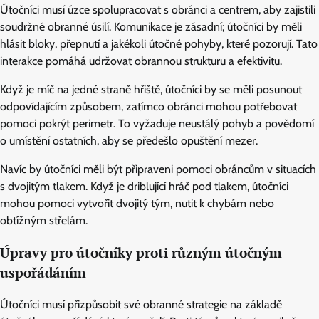
Útočníci musí úzce spolupracovat s obránci a centrem, aby zajistili
soudržné obranné úsilí. Komunikace je zásadní; útočníci by měli
hlásit bloky, přepnutí a jakékoli útočné pohyby, které pozorují. Tato
interakce pomáhá udržovat obrannou strukturu a efektivitu.
Když je míč na jedné straně hřiště, útočníci by se měli posunout
odpovídajícím způsobem, zatímco obránci mohou potřebovat
pomoci pokrýt perimetr. To vyžaduje neustálý pohyb a povědomí
o umístění ostatních, aby se předešlo opuštění mezer.
Navíc by útočníci měli být připraveni pomoci obráncům v situacích
s dvojitým tlakem. Když je driblující hráč pod tlakem, útočníci
mohou pomoci vytvořit dvojitý tým, nutit k chybám nebo
obtížným střelám.
Úpravy pro útočníky proti různým útočným
uspořádáním
Útočníci musí přizpůsobit své obranné strategie na základě