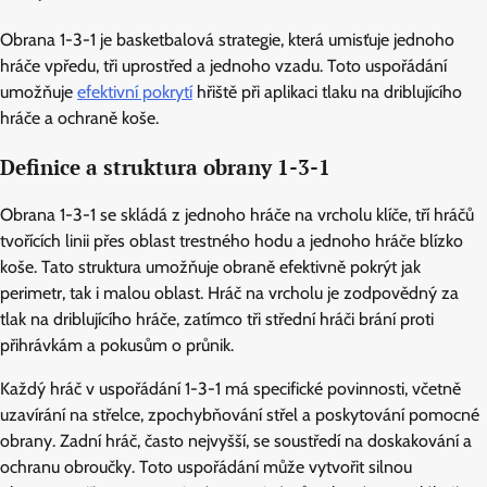
Obrana 1-3-1 je basketbalová strategie, která umisťuje jednoho
hráče vpředu, tři uprostřed a jednoho vzadu. Toto uspořádání
umožňuje
efektivní pokrytí
hřiště při aplikaci tlaku na driblujícího
hráče a ochraně koše.
Definice a struktura obrany 1-3-1
Obrana 1-3-1 se skládá z jednoho hráče na vrcholu klíče, tří hráčů
tvořících linii přes oblast trestného hodu a jednoho hráče blízko
koše. Tato struktura umožňuje obraně efektivně pokrýt jak
perimetr, tak i malou oblast. Hráč na vrcholu je zodpovědný za
tlak na driblujícího hráče, zatímco tři střední hráči brání proti
přihrávkám a pokusům o průnik.
Každý hráč v uspořádání 1-3-1 má specifické povinnosti, včetně
uzavírání na střelce, zpochybňování střel a poskytování pomocné
obrany. Zadní hráč, často nejvyšší, se soustředí na doskakování a
ochranu obroučky. Toto uspořádání může vytvořit silnou