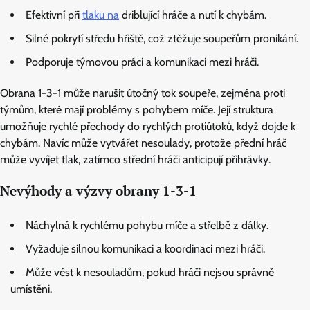
Efektivní při
tlaku na
driblující hráče a nutí k chybám.
Silné pokrytí středu hřiště, což ztěžuje soupeřům pronikání.
Podporuje týmovou práci a komunikaci mezi hráči.
Obrana 1-3-1 může narušit útočný tok soupeře, zejména proti
týmům, které mají problémy s pohybem míče. Její struktura
umožňuje rychlé přechody do rychlých protiútoků, když dojde k
chybám. Navíc může vytvářet nesoulady, protože přední hráč
může vyvíjet tlak, zatímco střední hráči anticipují přihrávky.
Nevýhody a výzvy obrany 1-3-1
Náchylná k rychlému pohybu míče a střelbě z dálky.
Vyžaduje silnou komunikaci a koordinaci mezi hráči.
Může vést k nesouladům, pokud hráči nejsou správně
umístěni.