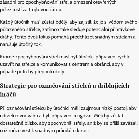
zásadní pro zpochybňování střel a omezení otevřených
příležitostí za trojkovou čárou.
Každý útočník musí zůstat bdělý, aby zajistil, že je si vědom svého
přiřazeného střelce, zatímco také sleduje potenciální přihrávkové
dráhy. Tento dvojí fokus pomáhá předcházet snadným střelám a
narušuje útočný tok.
Kromě zpochybňování střel musí být útočníci připraveni rychle
uzavřít na střelce a komunikovat s centrem a obránci, aby v
případě potřeby přepnuli úkoly.
Strategie pro označování střelců a driblujících
hráčů
Při označování střelců by útočníci měli zaujmout nízký postoj, aby
udrželi rovnováhu a byli připraveni reagovat. Měli by zůstat
dostatečně blízko, aby zpochybnili střely, aniž by se příliš zavázali,
což může vést k snadným průnikům k koši.