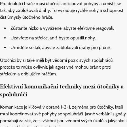
Pro driblující hráče musí útočníci anticipovat pohyby a umístit se
tak, aby zablokovali dráhy. To vyžaduje rychlé nohy a schopnost
číst úmysly útočného hráče.
Zůstaňte nízko a vyváženě, abyste efektivně reagovali.
Uzavřete na střelce, aniž byste opustili nohy.
Umístěte se tak, abyste zablokovali dráhy pro průnik.
Útočníci by si také měli být vědomi pozic svých spoluhráčů,
protože to může ovlivnit, jak agresivně mohou bránit proti
střelcům a driblujícím hráčům.
Efektivní komunikační techniky mezi útočníky a
spoluhráči
Komunikace je klíčová v obraně 1-3-1, zejména pro útočníky, kteří
musí koordinovat své pohyby se spoluhráči. Jasné verbální signály
pomáhají zajistit, že si všichni jsou vědomi svých úkolů a jakýchkoli