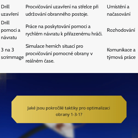
Drill
Procvičování uzavření na střelce při
Umístění a
uzavření
udržování obranného postoje.
načasování
Drill
Práce na poskytování pomoci a
pomoci a
Rozhodování
rychlém návratu k přiřazenému hráči.
návratu
Simulace herních situací pro
3 na 3
Komunikace a
procvičování pomocné obrany v
scrimmage
týmová práce
reálném čase.