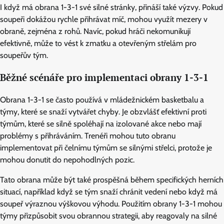
I když má obrana 1-3-1 své silné stránky, přináší také výzvy. Pokud
soupeři dokážou rychle přihrávat míč, mohou využít mezery v
obraně, zejména z rohů. Navíc, pokud hráči nekomunikují
efektivně, může to vést k zmatku a otevřeným střelám pro
soupeřův tým.
Běžné scénáře pro implementaci obrany 1-3-1
Obrana 1-3-1 se často používá v mládežnickém basketbalu a
týmy, které se snaží vytvářet chyby. Je obzvlášť efektivní proti
týmům, které se silně spoléhají na izolované akce nebo mají
problémy s přihráváním. Trenéři mohou tuto obranu
implementovat při čelnímu týmům se silnými střelci, protože je
mohou donutit do nepohodlných pozic.
Tato obrana může být také prospěšná během specifických herních
situací, například když se tým snaží chránit vedení nebo když má
soupeř výraznou výškovou výhodu. Použitím obrany 1-3-1 mohou
týmy přizpůsobit svou obrannou strategii, aby reagovaly na silné