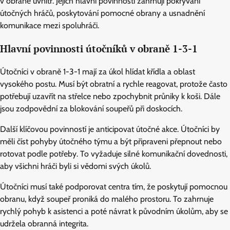
v obraně uvnitř. Jejich hlavní povinnosti zahrnují pokrývání
útočných hráčů, poskytování pomocné obrany a usnadnění
komunikace mezi spoluhráči.
Hlavní povinnosti útočníků v obraně 1-3-1
Útočníci v obraně 1-3-1 mají za úkol hlídat křídla a oblast
vysokého postu. Musí být obratní a rychle reagovat, protože často
potřebují uzavřít na střelce nebo zpochybnit průniky k koši. Dále
jsou zodpovědní za blokování soupeřů při doskocích.
Další klíčovou povinností je anticipovat útočné akce. Útočníci by
měli číst pohyby útočného týmu a být připraveni přepnout nebo
rotovat podle potřeby. To vyžaduje silné komunikační dovednosti,
aby všichni hráči byli si vědomi svých úkolů.
Útočníci musí také podporovat centra tím, že poskytují pomocnou
obranu, když soupeř proniká do malého prostoru. To zahrnuje
rychlý pohyb k asistenci a poté návrat k původním úkolům, aby se
udržela obranná integrita.