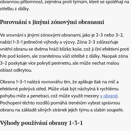
obrannou přítomnost, zejména proti týmům, které se spoléhají na
střelbu z dálky.
Porovnání s jinými zónovými obranami
Ve srovnání s jinými zónovými obranami, jako je 2-3 nebo 3-2,
nabízí 1-3-1 jedinečné výhody a výzvy. Zóna 2-3 zdůrazňuje
vnitřní obranu se dvěma hráči blízko koše, což ji činí efektivní proti
hře pod košem, ale zranitelnou vůči střelbě z dálky. Naopak zóna
3-2 poskytuje více pokrytí perimetru, ale může nechat malou
oblast odkrytou.
Obrana 1-3-1 nalézá rovnováhu tím, že aplikuje tlak na míč a
efektivně pokrývá střed. Může však být náchylná k rychlému
pohybu míče a penetraci, což může využít mezery
v obraně
.
Pochopení těchto rozdílů pomáhá trenérům vybrat správnou
obranu na základě silných stránek jejich týmu a slabin soupeře.
Výhody používání obrany 1-3-1