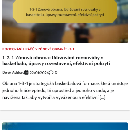
POZICOVÁNÍ HRÁČŮ V ZÓNOVÉ OBRANĚ 1-3-1
1-3-1 Zónová obrana: Udržování rovnováhy v
basketbalu, úpravy rozestavení, efektivní pokrytí
Derek Ashford
0
22/01/2026
Obrana 1-3-1 je strategická basketbalová formace, která umisťuje
jednoho hráče vpředu, tři uprostřed a jednoho vzadu, a je
navržena tak, aby vytvořila vyváženou a efektivní […]