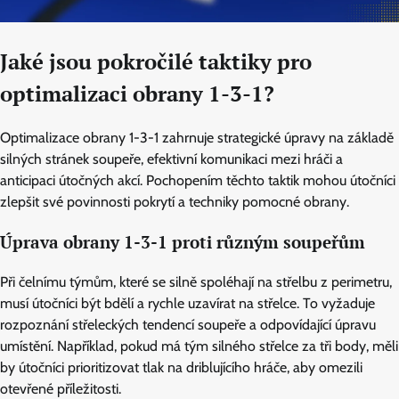
Jaké jsou pokročilé taktiky pro
optimalizaci obrany 1-3-1?
Optimalizace obrany 1-3-1 zahrnuje strategické úpravy na základě
silných stránek soupeře, efektivní komunikaci mezi hráči a
anticipaci útočných akcí. Pochopením těchto taktik mohou útočníci
zlepšit své povinnosti pokrytí a techniky pomocné obrany.
Úprava obrany 1-3-1 proti různým soupeřům
Při čelnímu týmům, které se silně spoléhají na střelbu z perimetru,
musí útočníci být bdělí a rychle uzavírat na střelce. To vyžaduje
rozpoznání střeleckých tendencí soupeře a odpovídající úpravu
umístění. Například, pokud má tým silného střelce za tři body, měli
by útočníci prioritizovat tlak na driblujícího hráče, aby omezili
otevřené příležitosti.