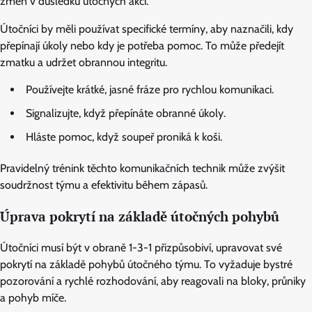
změn v důsledku útočných akcí.
Útočníci by měli používat specifické termíny, aby naznačili, kdy
přepínají úkoly nebo kdy je potřeba pomoc. To může předejít
zmatku a udržet obrannou integritu.
Používejte krátké, jasné fráze pro rychlou komunikaci.
Signalizujte, když přepínáte obranné úkoly.
Hláste pomoc, když soupeř proniká k koši.
Pravidelný trénink těchto komunikačních technik může zvýšit
soudržnost týmu a efektivitu během zápasů.
Úprava pokrytí na základě útočných pohybů
Útočníci musí být v obraně 1-3-1 přizpůsobiví, upravovat své
pokrytí na základě pohybů útočného týmu. To vyžaduje bystré
pozorování a rychlé rozhodování, aby reagovali na bloky, průniky
a pohyb míče.