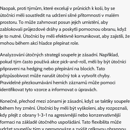
Naopak, proti týmům, které excelují v průnicích k koši, by se
útočníci měli soustředit na udržení silné přítomnosti v malém
prostoru. To může zahrnovat posun jejich umístění, aby
zablokovali průjezdové dráhy a poskytli pomocnou obranu, když
je to nutné. Útočníci by měli efektivně komunikovat, aby zajistili, že
mohou během akcí hladce přepínat role.
Analyzování útočných strategií soupeře je zásadní. Například,
pokud tým často používá akce pick-and-roll, měli by být útočníci
připraveni na hedging nebo přepínání na blocích. Tato
přizpůsobivost může narušit útočný tok a vytvořit chyby.
Pravidelné přezkoumávání herních záznamů může pomoci
identifikovat tyto vzorce a informovat o úpravách.
Konečně, přechod mezi zónami je zásadní, když se taktiky soupeře
během hry změní. Útočníci by měli být vyškoleni, aby rozpoznali,
kdy přejít z obrany 1-3-1 na agresivnější nebo konzervativnější
formaci na základě útočného uspořádání. Tato flexibilita může
udržet soupeřův tým v nerovnováze a zvýšit celkovou obrannou