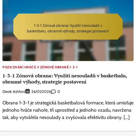
POZICOVÁNÍ HRÁČŮ V ZÓNOVÉ OBRANĚ 1-3-1
1-3-1 Zónová obrana: Využití nesouladů v basketbalu,
obranné výhody, strategie postavení
Derek Ashford
0
26/01/2026
Obrana 1-3-1 je strategická basketbalová formace, která umisťuje
jednoho hráče nahoře, tři uprostřed a jednoho vzadu, navržena
tak, aby vytvářela nesoulady a zvyšovala efektivitu obrany. […]