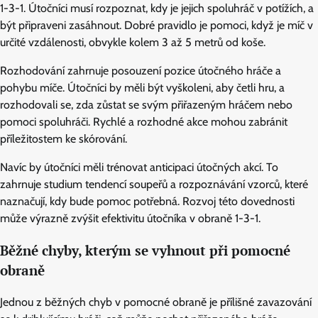
1-3-1. Útočníci musí rozpoznat, kdy je jejich spoluhráč v potížích, a
být připraveni zasáhnout. Dobré pravidlo je pomoci, když je míč v
určité vzdálenosti, obvykle kolem 3 až 5 metrů od koše.
Rozhodování zahrnuje posouzení pozice útočného hráče a
pohybu míče. Útočníci by měli být vyškoleni, aby četli hru, a
rozhodovali se, zda zůstat se svým přiřazeným hráčem nebo
pomoci spoluhráči. Rychlé a rozhodné akce mohou zabránit
příležitostem ke skórování.
Navíc by útočníci měli trénovat anticipaci útočných akcí. To
zahrnuje studium tendencí soupeřů a rozpoznávání vzorců, které
naznačují, kdy bude pomoc potřebná. Rozvoj této dovednosti
může výrazně zvýšit efektivitu útočníka v obraně 1-3-1.
Běžné chyby, kterým se vyhnout při pomocné
obraně
Jednou z běžných chyb v pomocné obraně je přílišné zavazování