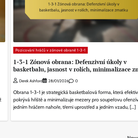
Pozicování hráčů v zónové obraně 1-3-1
1-3-1 Zónová obrana: Defenzivní úkoly v
basketbalu, jasnost v rolích, minimalizace 
0
Derek Ashford
28/01/2026
Obrana 1-3-1 je strategická basketbalová forma, která efekti
ž
pokrývá hřiště a minimalizuje mezery pro soupeřovu ofenzív
jedním hráčem nahoře, třemi uprostřed a jedním vzadu, […]
Newe