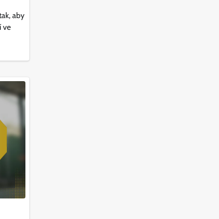
tak, aby
í ve