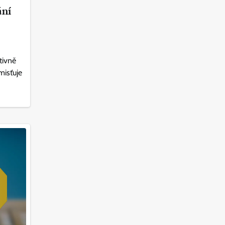
ání
tivně
misťuje