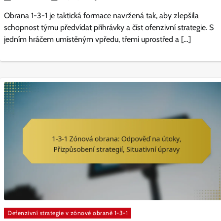
Obrana 1-3-1 je taktická formace navržená tak, aby zlepšila
schopnost týmu předvídat přihrávky a číst ofenzivní strategie. S
jedním hráčem umístěným vpředu, třemi uprostřed a […]
Defenzivní strategie v zónové obraně 1-3-1