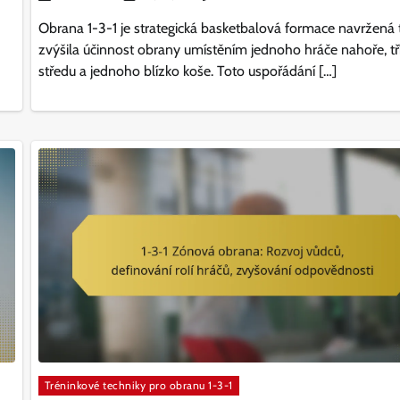
Obrana 1-3-1 je strategická basketbalová formace navržená 
zvýšila účinnost obrany umístěním jednoho hráče nahoře, tř
středu a jednoho blízko koše. Toto uspořádání […]
Tréninkové techniky pro obranu 1-3-1