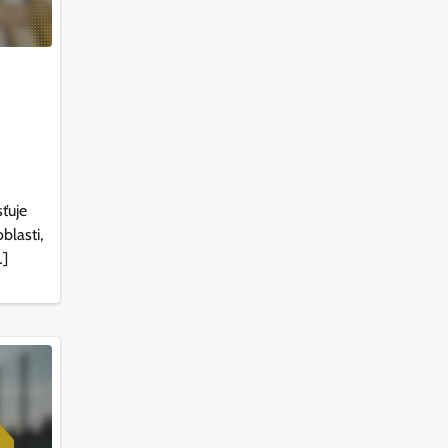
ťuje
blasti,
…]