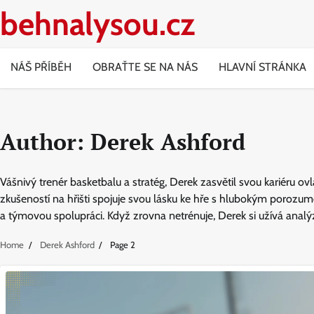
Skip
behnalysou.cz
to
content
NÁŠ PŘÍBĚH
OBRAŤTE SE NA NÁS
HLAVNÍ STRÁNKA
Author:
Derek Ashford
Vášnivý trenér basketbalu a stratég, Derek zasvětil svou kariéru ov
zkušeností na hřišti spojuje svou lásku ke hře s hlubokým poroz
a týmovou spolupráci. Když zrovna netrénuje, Derek si užívá anal
Home
Derek Ashford
Page 2