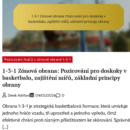
Pozicování hráčů v zónové obraně 1-3-1
1-3-1 Zónová obrana: Pozicování pro doskoky v
basketbalu, zajištění míčů, základní principy
obrany
0
Derek Ashford
04/02/2026
Obrana 1-3-1 je strategická basketbalová formace, která umisťuje
jednoho hráče vzadu, tři uprostřed a jednoho vpředu, čímž
efektivně chrání proti různým příležitostem ke skórování. Správné
[…]