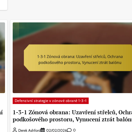
Defenzivní strategie v zónové obraně 1-3-1
í
1-3-1 Zónová obrana: Uzavření střelců, Och
podkošového prostoru, Vynucení ztrát baló
0
Derek Ashford
02/02/2026