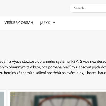
Search
for:
VEŠKERÝ OBSAH
JAZYK
ládání a výuce složitostí obranného systému 1-3-1. S více než deset
uměním obranným taktikám, což pomáhá hráčům zlepšovat jejich do
ýzu herních záznamů a sdílení postřehů na svém blogu, bocce-bar.