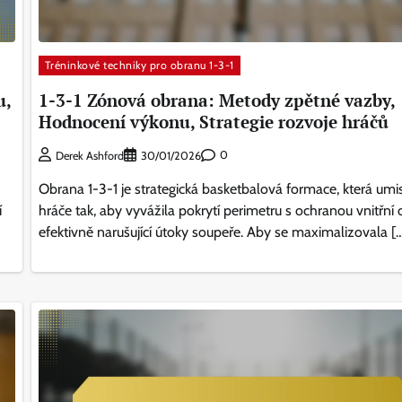
Tréninkové techniky pro obranu 1-3-1
u,
1-3-1 Zónová obrana: Metody zpětné vazby,
Hodnocení výkonu, Strategie rozvoje hráčů
0
Derek Ashford
30/01/2026
Obrana 1-3-1 je strategická basketbalová formace, která umis
í
hráče tak, aby vyvážila pokrytí perimetru s ochranou vnitřní o
efektivně narušující útoky soupeře. Aby se maximalizovala [