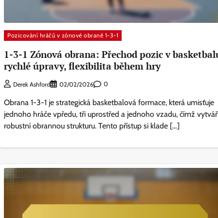
Pozicování hráčů v zónové obraně 1-3-1
1-3-1 Zónová obrana: Přechod pozic v basketbal
rychlé úpravy, flexibilita během hry
0
Derek Ashford
02/02/2026
Obrana 1-3-1 je strategická basketbalová formace, která umisťuje
jednoho hráče vpředu, tři uprostřed a jednoho vzadu, čímž vytvář
robustní obrannou strukturu. Tento přístup si klade […]