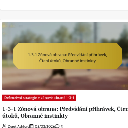
Defenzivní strategie v zónové obraně 1-3-1
1-3-1 Zónová obrana: Předvídání přihrávek, Čten
útoků, Obranné instinkty
0
Derek Ashford
03/02/2026