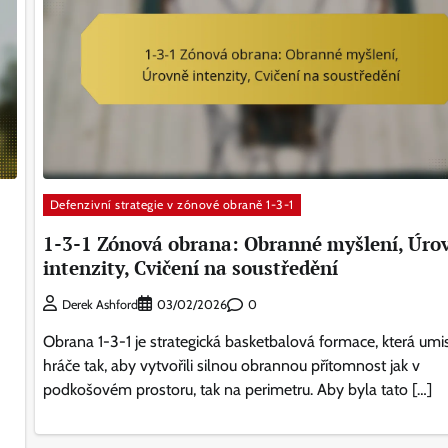
Defenzivní strategie v zónové obraně 1-3-1
1-3-1 Zónová obrana: Obranné myšlení, Úro
intenzity, Cvičení na soustředění
0
Derek Ashford
03/02/2026
Obrana 1-3-1 je strategická basketbalová formace, která umis
hráče tak, aby vytvořili silnou obrannou přítomnost jak v
podkošovém prostoru, tak na perimetru. Aby byla tato […]