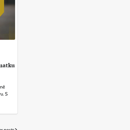
zmatku
vně
u. S
r posts