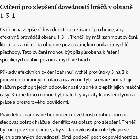
Cvičení pro zlepšení dovedností hráčů v obraně
1-3-1
Cvičení na zlepšení dovedností jsou zásadní pro hráče, aby
efektivně prováděli obranu 1-3-1. Trenéři by měli zahrnout cvičení,
která se zaměřují na obranné pozicování, komunikaci a rychlé
přechody. Tato cvičení mohou být přizpůsobena k řešení
specifických slabin pozorovaných ve hrách.
Příklady efektivních cvičení zahrnují rychlé protiútoky 3 na 2 k
procvičení obranných rotací a uzavření. Tyto scénáře pomáhají
hráčům pochopit jejich odpovědnosti v zóně a zlepšit jejich reakční
časy. Kromě toho mohou být malé hry využity k posílení týmové
práce a prostorového povědomí.
Pravidelně plánované hodnocení dovedností mohou pomoci
sledovat pokrok hráčů a identifikovat oblasti pro zlepšení. Trenéři
by měli povzbudit hráče, aby si stanovili osobní cíle týkající se
jejich obranných dovedností, čímž podpoří pocit odpovědnosti za