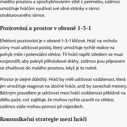
malého prostoru a zpochybňováním střel z perimetru, zatímco
umožňuje hráčům využívat své silné stránky v rámci
strukturovaného rámce.
Pozicování a prostor v obraně 1-3-1
Efektivní pozicování je v obraně 1-3-1 klíčové. Hráč na vrcholu
zóny musí udržovat postoj, který umožňuje rychlé reakce na
pohyb míče i potenciální střelce. Tři hráči napříč středem se musí
rozprostřít, aby pokryli přihrávkové dráhy, zatímco jsou připraveni
se zhušťovat do malého prostoru, když je to nutné.
Prostor je stejně důležitý. Hráči by měli udržovat vzdálenost, která
jim umožňuje reagovat na útočné hráče, aniž by zanechali mezery.
Běžným pravidlem je udržovat mezi hráči vzdálenost přibližně na
délku paže, což zajišťuje, že mohou rychle uzavřít na střelce,
zatímco stále mohou pomoci při nájezdech.
Komunikační strategie mezi hráči