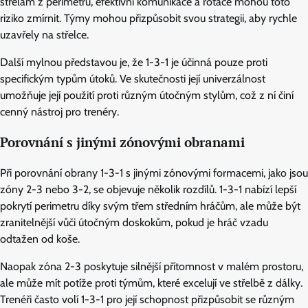
střelám z perimetru, efektivní komunikace a rotace mohou toto
riziko zmírnit. Týmy mohou přizpůsobit svou strategii, aby rychle
uzavřely na střelce.
Další mylnou představou je, že 1-3-1 je účinná pouze proti
specifickým typům útoků. Ve skutečnosti její univerzálnost
umožňuje její použití proti různým útočným stylům, což z ní činí
cenný nástroj pro trenéry.
Porovnání s jinými zónovými obranami
Při porovnání obrany 1-3-1 s jinými zónovými formacemi, jako jsou
zóny 2-3 nebo 3-2, se objevuje několik rozdílů. 1-3-1 nabízí lepší
pokrytí perimetru díky svým třem středním hráčům, ale může být
zranitelnější vůči útočným doskokům, pokud je hráč vzadu
odtažen od koše.
Naopak zóna 2-3 poskytuje silnější přítomnost v malém prostoru,
ale může mít potíže proti týmům, které excelují ve střelbě z dálky.
Trenéři často volí 1-3-1 pro její schopnost přizpůsobit se různým