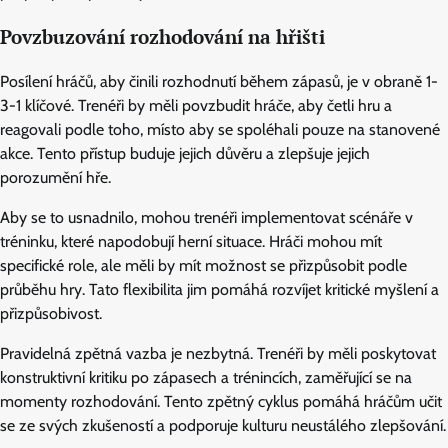
Povzbuzování rozhodování na hřišti
Posílení hráčů, aby činili rozhodnutí během zápasů, je v obraně 1-
3-1 klíčové. Trenéři by měli povzbudit hráče, aby četli hru a
reagovali podle toho, místo aby se spoléhali pouze na stanovené
akce. Tento přístup buduje jejich důvěru a zlepšuje jejich
porozumění hře.
Aby se to usnadnilo, mohou trenéři implementovat scénáře v
tréninku, které napodobují herní situace. Hráči mohou mít
specifické role, ale měli by mít možnost se přizpůsobit podle
průběhu hry. Tato flexibilita jim pomáhá rozvíjet kritické myšlení a
přizpůsobivost.
Pravidelná zpětná vazba je nezbytná. Trenéři by měli poskytovat
konstruktivní kritiku po zápasech a trénincích, zaměřující se na
momenty rozhodování. Tento zpětný cyklus pomáhá hráčům učit
se ze svých zkušeností a podporuje kulturu neustálého zlepšování.