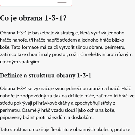
Co je obrana 1-3-1?
Obrana 1-3-1 je basketbalová strategie, která využívá jednoho
hráče nahoře, tři hráče napříč středem a jednoho hráče blízko
koše. Tato formace má za cíl vytvořit silnou obranu perimetru,
zatímco také chrání malý prostor, což ji činí efektivní proti různým
útočným strategiím.
Definice a struktura obrany 1-3-1
Obrana 1-3-1 se vyznačuje svou jedinečnou aranžmá hráčů. Hráč
nahoře je zodpovědný za tlak na držitele míče, zatímco tři hráči ve
středu pokrývají přihrávkové dráhy a zpochybňují střely z
perimetru. Osamělý hráč vzadu slouží jako ochrana koše,
připravený bránit proti nájezdům a doskokům.
Tato struktura umožňuje flexibilitu v obranných úkolech, protože