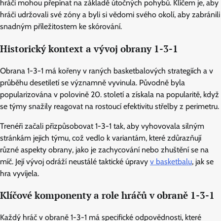
hráči mohou přepínat na základě útočných pohybů. Klíčem je, aby
hráči udržovali své zóny a byli si vědomi svého okolí, aby zabránili
snadným příležitostem ke skórování.
Historický kontext a vývoj obrany 1-3-1
Obrana 1-3-1 má kořeny v raných basketbalových strategiích a v
průběhu desetiletí se významně vyvinula. Původně byla
popularizována v polovině 20. století a získala na popularitě, když
se týmy snažily reagovat na rostoucí efektivitu střelby z perimetru.
Trenéři začali přizpůsobovat 1-3-1 tak, aby vyhovovala silným
stránkám jejich týmu, což vedlo k variantám, které zdůrazňují
různé aspekty obrany, jako je zachycování nebo zhuštění se na
míč. Její vývoj odráží neustálé taktické úpravy
v basketbalu
, jak se
hra vyvíjela.
Klíčové komponenty a role hráčů v obraně 1-3-1
Každý hráč v obraně 1-3-1 má specifické odpovědnosti, které