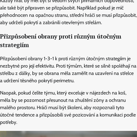
Každý hráč by měl být si vědom svých primárních odpovědností,
ale také být připraven se přizpůsobit. Například pokud je míč
přehodnocen na opačnou stranu, střední hráči se musí přizpůsobit,
aby udrželi pokrytí a zabránili otevřeným střelám.
Přizpůsobení obrany proti různým útočným
strategiím
Přizpůsobení obrany 1-3-1 k proti různým útočným strategiím je
nezbytné pro její efektivitu. Proti týmům, které se silně spoléhají na
střelbu z dálky, by se obrana měla zaměřit na uzavření na střelce
a udržení těsného pokrytí perimetru.
Naopak, pokud čelíte týmu, který exceluje v nájezdech na koš,
měla by se pozornost přesunout na zhuštění zóny a ochranu
malého prostoru. Hráči musí být školeni, aby rozpoznali tyto
útočné tendence a přizpůsobili své pozicování a komunikaci podle
potřeby.