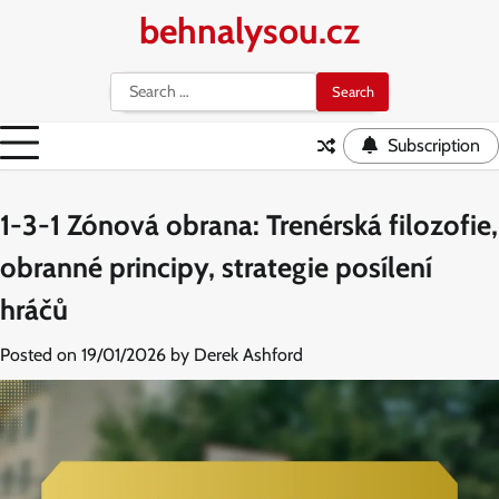
Skip
behnalysou.cz
to
content
Search
for:
Subscription
1-3-1 Zónová obrana: Trenérská filozofie,
obranné principy, strategie posílení
hráčů
Posted on
19/01/2026
by
Derek Ashford