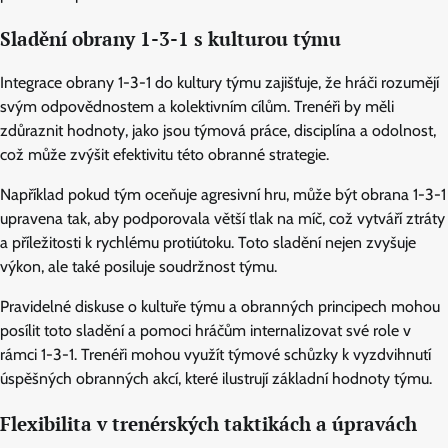
Sladění obrany 1-3-1 s kulturou týmu
Integrace obrany 1-3-1 do kultury týmu zajišťuje, že hráči rozumějí
svým odpovědnostem a kolektivním cílům. Trenéři by měli
zdůraznit hodnoty, jako jsou týmová práce, disciplína a odolnost,
což může zvýšit efektivitu této obranné strategie.
Například pokud tým oceňuje agresivní hru, může být obrana 1-3-1
upravena tak, aby podporovala větší tlak na míč, což vytváří ztráty
a příležitosti k rychlému protiútoku. Toto sladění nejen zvyšuje
výkon, ale také posiluje soudržnost týmu.
Pravidelné diskuse o kultuře týmu a obranných principech mohou
posílit toto sladění a pomoci hráčům internalizovat své role v
rámci 1-3-1. Trenéři mohou využít týmové schůzky k vyzdvihnutí
úspěšných obranných akcí, které ilustrují základní hodnoty týmu.
Flexibilita v trenérských taktikách a úpravách