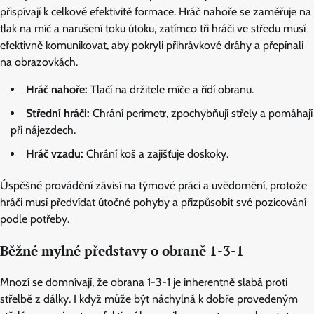
přispívají k celkové efektivitě formace. Hráč nahoře se zaměřuje na
tlak na míč a narušení toku útoku, zatímco tři hráči ve středu musí
efektivně komunikovat, aby pokryli přihrávkové dráhy a přepínali
na obrazovkách.
Hráč nahoře:
Tlačí na držitele míče a řídí obranu.
Střední hráči:
Chrání perimetr, zpochybňují střely a pomáhají
při nájezdech.
Hráč vzadu:
Chrání koš a zajišťuje doskoky.
Úspěšné provádění závisí na týmové práci a uvědomění, protože
hráči musí předvídat útočné pohyby a přizpůsobit své pozicování
podle potřeby.
Běžné mylné představy o obraně 1-3-1
Mnozí se domnívají, že obrana 1-3-1 je inherentně slabá proti
střelbě z dálky. I když může být náchylná k dobře provedeným