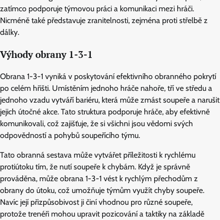
zatímco podporuje týmovou práci a komunikaci mezi hráči.
Nicméně také představuje zranitelnosti, zejména proti střelbě z
dálky.
Výhody obrany 1-3-1
Obrana 1-3-1 vyniká v poskytování efektivního obranného pokrytí
po celém hřišti. Umístěním jednoho hráče nahoře, tří ve středu a
jednoho vzadu vytváří bariéru, která může zmást soupeře a narušit
jejich útočné akce. Tato struktura podporuje hráče, aby efektivně
komunikovali, což zajišťuje, že si všichni jsou vědomi svých
odpovědností a pohybů soupeřícího týmu.
Tato obranná sestava může vytvářet příležitosti k rychlému
protiútoku tím, že nutí soupeře k chybám. Když je správně
prováděna, může obrana 1-3-1 vést k rychlým přechodům z
obrany do útoku, což umožňuje týmům využít chyby soupeře.
Navíc její přizpůsobivost ji činí vhodnou pro různé soupeře,
protože trenéři mohou upravit pozicování a taktiky na základě