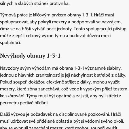
silných a slabých stránek protivníka.
Týmová práce je klíčovým prvkem obrany 1-3-1. Hráči musí
spolupracovat, aby pokryli mezery a podporovali se navzájem,
čímž se na hřišti vytváří pocit jednoty. Tento spolupracující přístup
může zlepšit celkový výkon týmu a budovat důvěru mezi
spoluhráči.
Nevýhody obrany 1-3-1
Navzdory svým výhodám má obrana 1-3-1 významné slabiny.
Jednou z hlavních zranitelností je její náchylnost k střelbě z dálky.
Pokud soupeři dokážou efektivně střílet z dálky, mohou využít
mezery, které zóna zanechává, což vede k vysokým příležitostem
ke skórování. Týmy musí být opatrné a zajistit, aby byli střelci z
perimetru pečlivě hlídáni.
Další výzvou je požadavek na disciplinované pozicování. Hráči
musí udržovat své přidělené oblasti a být si vědomi svého okolí,
aby se vyhnuli zanechání mezer, které mohou soupeři využít.