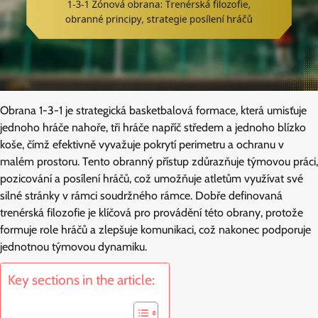
Obrana 1-3-1 je strategická basketbalová formace, která umisťuje
jednoho hráče nahoře, tři hráče napříč středem a jednoho blízko
koše, čímž efektivně vyvažuje pokrytí perimetru a ochranu v
malém prostoru. Tento obranný přístup zdůrazňuje týmovou práci,
pozicování a posílení hráčů, což umožňuje atletům využívat své
silné stránky v rámci soudržného rámce. Dobře definovaná
trenérská filozofie je klíčová pro provádění této obrany, protože
formuje role hráčů a zlepšuje komunikaci, což nakonec podporuje
jednotnou týmovou dynamiku.
Key sections in the article: