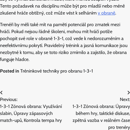
Tento požadavek na disciplínu může být pro mladší nebo méně
zkušené hráče obtížný, což může vést k selháním
v obraně
.
Trenéři by měli také mít na paměti potenciál pro zmatek mezi
hráči. Pokud nejsou řádně školeni, mohou mít hráči potíže
pochopit své role v obraně 1-3-1, což vede k nedorozuměním a
neefektivnímu pokrytí. Pravidelný trénink a jasná komunikace jsou
nezbytné k tomu, aby se toto riziko zmírnilo a zajistilo, že obrana
funguje hladce.
Posted in
Tréninkové techniky pro obranu 1-3-1
Post
Previous:
Next:
navigation
1-3-1 Zónová obrana: Využívání
1-3-1 Zónová obrana: Úpravy
slabin, Úpravy zápasových
během hry, taktické diskuse,
match-upů, Kontrola tempa hry
zpětná vazba v reálném čase
pro trenéry