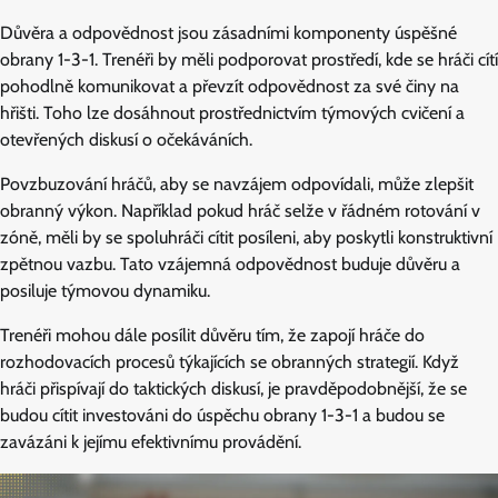
Důvěra a odpovědnost jsou zásadními komponenty úspěšné
obrany 1-3-1. Trenéři by měli podporovat prostředí, kde se hráči cítí
pohodlně komunikovat a převzít odpovědnost za své činy na
hřišti. Toho lze dosáhnout prostřednictvím týmových cvičení a
otevřených diskusí o očekáváních.
Povzbuzování hráčů, aby se navzájem odpovídali, může zlepšit
obranný výkon. Například pokud hráč selže v řádném rotování v
zóně, měli by se spoluhráči cítit posíleni, aby poskytli konstruktivní
zpětnou vazbu. Tato vzájemná odpovědnost buduje důvěru a
posiluje týmovou dynamiku.
Trenéři mohou dále posílit důvěru tím, že zapojí hráče do
rozhodovacích procesů týkajících se obranných strategií. Když
hráči přispívají do taktických diskusí, je pravděpodobnější, že se
budou cítit investováni do úspěchu obrany 1-3-1 a budou se
zavázáni k jejímu efektivnímu provádění.