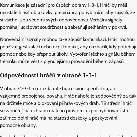
Komunikace je zásadní pro úspěch obrany 1-3-1. Hráči by měli
neustále hlásit obrazovky, přepínání a pohyb míče, aby zajistili, že
si všichni jsou vědomi svých odpovědností. Verbální signály
pomáhají udržovat soudržnost a zabraňují selháním v pokrytí.
Nonverbální signály mohou také zlepšit komunikaci. Hráči mohou
používat gestikulaci nebo oční kontakt, aby naznačili, kdy potřebují
pomoc nebo kdy přepnout úkoly. Vytvoření těchto signálů během
tréninku může vést k plynulejšímu provádění během zápasů.
Odpovědnosti hráčů v obraně 1-3-1
V obraně 1-3-1 má každá role hráče svou specifickou, ale
vzájemně propojenou povahu. Hráč nahoře je zodpovědný za tlak
na držitele míče a blokování přihrávkových drah. Tři střední hráči
se zaměřují na ochranu malého prostoru a zpochybňování střel,
zatímco dolní hráč má na starosti doskoky a poskytování
pomocné obrany.