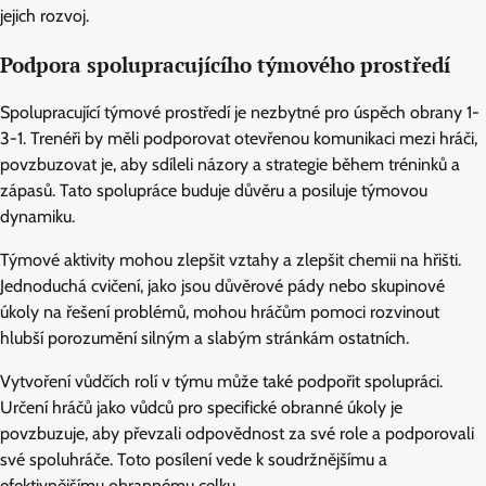
jejich rozvoj.
Podpora spolupracujícího týmového prostředí
Spolupracující týmové prostředí je nezbytné pro úspěch obrany 1-
3-1. Trenéři by měli podporovat otevřenou komunikaci mezi hráči,
povzbuzovat je, aby sdíleli názory a strategie během tréninků a
zápasů. Tato spolupráce buduje důvěru a posiluje týmovou
dynamiku.
Týmové aktivity mohou zlepšit vztahy a zlepšit chemii na hřišti.
Jednoduchá cvičení, jako jsou důvěrové pády nebo skupinové
úkoly na řešení problémů, mohou hráčům pomoci rozvinout
hlubší porozumění silným a slabým stránkám ostatních.
Vytvoření vůdčích rolí v týmu může také podpořit spolupráci.
Určení hráčů jako vůdců pro specifické obranné úkoly je
povzbuzuje, aby převzali odpovědnost za své role a podporovali
své spoluhráče. Toto posílení vede k soudržnějšímu a
efektivnějšímu obrannému celku.