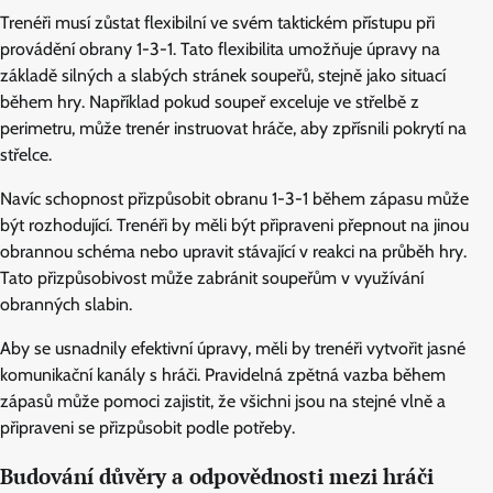
Trenéři musí zůstat flexibilní ve svém taktickém přístupu při
provádění obrany 1-3-1. Tato flexibilita umožňuje úpravy na
základě silných a slabých stránek soupeřů, stejně jako situací
během hry. Například pokud soupeř exceluje ve střelbě z
perimetru, může trenér instruovat hráče, aby zpřísnili pokrytí na
střelce.
Navíc schopnost přizpůsobit obranu 1-3-1 během zápasu může
být rozhodující. Trenéři by měli být připraveni přepnout na jinou
obrannou schéma nebo upravit stávající v reakci na průběh hry.
Tato přizpůsobivost může zabránit soupeřům v využívání
obranných slabin.
Aby se usnadnily efektivní úpravy, měli by trenéři vytvořit jasné
komunikační kanály s hráči. Pravidelná zpětná vazba během
zápasů může pomoci zajistit, že všichni jsou na stejné vlně a
připraveni se přizpůsobit podle potřeby.
Budování důvěry a odpovědnosti mezi hráči