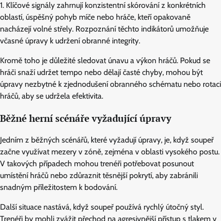
1. Klíčové signály zahrnují konzistentní skórování z konkrétních
oblastí, úspěšný pohyb míče nebo hráče, kteří opakovaně
nacházejí volné střely. Rozpoznání těchto indikátorů umožňuje
včasné úpravy k udržení obranné integrity.
Kromě toho je důležité sledovat únavu a výkon hráčů. Pokud se
hráči snaží udržet tempo nebo dělají časté chyby, mohou být
úpravy nezbytné k zjednodušení obranného schématu nebo rotaci
hráčů, aby se udržela efektivita.
Běžné herní scénáře vyžadující úpravy
Jedním z běžných scénářů, které vyžadují úpravy, je, když soupeř
začne využívat mezery v zóně, zejména v oblasti vysokého postu.
V takových případech mohou trenéři potřebovat posunout
umístění hráčů nebo zdůraznit těsnější pokrytí, aby zabránili
snadným příležitostem k bodování.
Další situace nastává, když soupeř používá rychlý útočný styl.
Trenéři by mohli zvážit přechod na agresivnější přístup s tlakem v