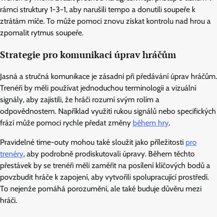
rámci struktury 1-3-1, aby narušili tempo a donutili soupeře k
ztrátám míče. To může pomoci znovu získat kontrolu nad hrou a
zpomalit rytmus soupeře.
Strategie pro komunikaci úprav hráčům
Jasná a stručná komunikace je zásadní při předávání úprav hráčům.
Trenéři by měli používat jednoduchou terminologii a vizuální
signály, aby zajistili, že hráči rozumí svým rolím a
odpovědnostem. Například využití rukou signálů nebo specifických
frází může pomoci rychle předat změny
během hry
.
Pravidelné time-outy mohou také sloužit jako příležitosti
pro
trenéry
, aby podrobně prodiskutovali úpravy. Během těchto
přestávek by se trenéři měli zaměřit na posílení klíčových bodů a
povzbudit hráče k zapojení, aby vytvořili spolupracující prostředí.
To nejenže pomáhá porozumění, ale také buduje důvěru mezi
hráči.