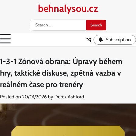
Skip
behnalysou.cz
to
content
Search
for:
Subscription
1-3-1 Zónová obrana: Úpravy během
hry, taktické diskuse, zpětná vazba v
reálném čase pro trenéry
Posted on
20/01/2026
by
Derek Ashford