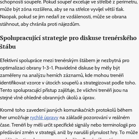
schopnosti soupeře. Pokud soupeř exceluje ve střelbě z perimetru,
může být zóna rozšířena, aby se na střelce vyvíjel větší tlak.
Naopak, pokud se jim nedaří ze vzdálenosti, může se obrana
stáhnout, aby chránila proti nájezdům.
Spolupracující strategie pro diskuse trenérského
štábu
Efektivní spolupráce mezi trenérským štábem je nezbytná pro
optimalizaci obrany 1-3-1. Pravidelné diskuse by měly být
zaměřeny na analýzu herních záznamů, kde mohou trenéři
identifikovat vzorce v útocích soupeřů a strategizovat podle toho.
Tento spolupracující přístup zajišťuje, že všichni trenéři jsou na
stejné vlně ohledně obranných úkolů a úprav.
Kromě toho zavedení jasných komunikačních protokolů během
her umožňuje
rychlé úpravy
na základě pozorování v reálném
čase. Trenéři by měli určit specifické signály nebo terminologii pro
předávání změn v strategii, aniž by narušili plynulost hry. To může