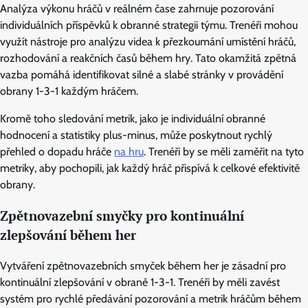
Analýza výkonu hráčů v reálném čase zahrnuje pozorování
individuálních příspěvků k obranné strategii týmu. Trenéři mohou
využít nástroje pro analýzu videa k přezkoumání umístění hráčů,
rozhodování a reakčních časů během hry. Tato okamžitá zpětná
vazba pomáhá identifikovat silné a slabé stránky v provádění
obrany 1-3-1 každým hráčem.
Kromě toho sledování metrik, jako je individuální obranné
hodnocení a statistiky plus-minus, může poskytnout rychlý
přehled o dopadu hráče
na hru
. Trenéři by se měli zaměřit na tyto
metriky, aby pochopili, jak každý hráč přispívá k celkové efektivitě
obrany.
Zpětnovazební smyčky pro kontinuální
zlepšování během her
Vytváření zpětnovazebních smyček během her je zásadní pro
kontinuální zlepšování v obraně 1-3-1. Trenéři by měli zavést
systém pro rychlé předávání pozorování a metrik hráčům během