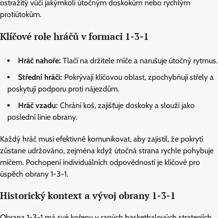
ostražitý vůči jakýmkoli útočným doskokům nebo rychlým
protiútokům.
Klíčové role hráčů v formaci 1-3-1
Hráč nahoře:
Tlačí na držitele míče a narušuje útočný rytmus.
Střední hráči:
Pokrývají klíčovou oblast, zpochybňují střely a
poskytují podporu proti nájezdům.
Hráč vzadu:
Chrání koš, zajišťuje doskoky a slouží jako
poslední linie obrany.
Každý hráč musí efektivně komunikovat, aby zajistil, že pokrytí
zůstane udržováno, zejména když útočná strana rychle pohybuje
míčem. Pochopení individuálních odpovědností je klíčové pro
úspěch obrany 1-3-1.
Historický kontext a vývoj obrany 1-3-1
Obrana 1-3-1 má své kořeny v raných basketbalových strategiích,