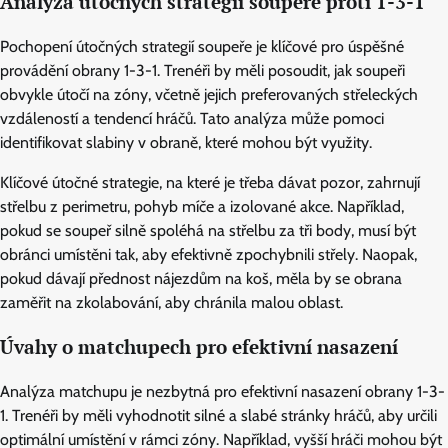
Analýza útočných strategií soupeře proti 1-3-1
Pochopení útočných strategií soupeře je klíčové pro úspěšné
provádění obrany 1-3-1. Trenéři by měli posoudit, jak soupeři
obvykle útočí na zóny, včetně jejich preferovaných střeleckých
vzdáleností a tendencí hráčů. Tato analýza může pomoci
identifikovat slabiny v obraně, které mohou být využity.
Klíčové útočné strategie, na které je třeba dávat pozor, zahrnují
střelbu z perimetru, pohyb míče a izolované akce. Například,
pokud se soupeř silně spoléhá na střelbu za tři body, musí být
obránci umístěni tak, aby efektivně zpochybnili střely. Naopak,
pokud dávají přednost nájezdům na koš, měla by se obrana
zaměřit na zkolabování, aby chránila malou oblast.
Úvahy o matchupech pro efektivní nasazení
Analýza matchupu je nezbytná pro efektivní nasazení obrany 1-3-
1. Trenéři by měli vyhodnotit silné a slabé stránky hráčů, aby určili
optimální umístění v rámci zóny. Například, vyšší hráči mohou být